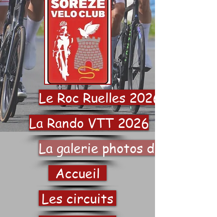
Le Roc Ruelles 2026
La Rando VTT 2026
La galerie photos du SVC
Accueil
Les circuits