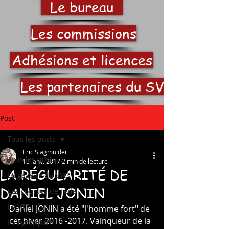
Le bureau
Les commissions
Adhésions et licences
Les partenaires du SVC
Post
Tous les posts
Eric Slagmulder
Tous les posts
15 janv. 2017
2 min de lecture
LA RÉGULARITÉ DE
La gazette du SVC
DANIEL JONIN
Les courses de Fédé
Le VTT
Daniel JONIN a été "l'homme fort" de 
cet hiver 2016 -2017. Vainqueur de la 
Le cyclosport