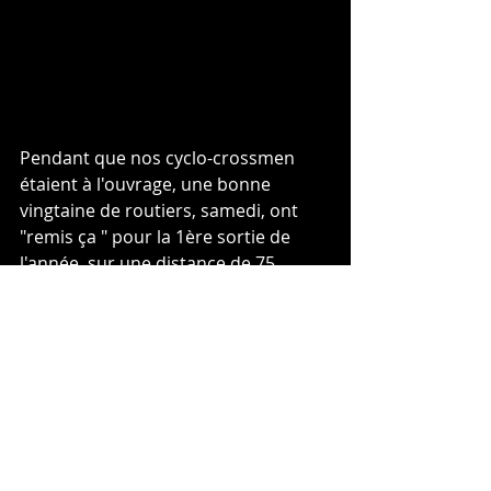
Pendant que nos cyclo-crossmen 
étaient à l'ouvrage, une bonne 
vingtaine de routiers, samedi, ont 
"remis ça " pour la 1ère sortie de 
l'année, sur une distance de 75 
bornes en diurne et plus de 100 km, 
avec un retour partiellement en 
nocturne pour quelqu'uns. Et 
d'autres ont accompagné les 
VTTistes dimanche matin, pour une 
sortie de 30 bornes et plus de 900 
mètres de dénivelé. De bon augure 
pour la suite de saison.