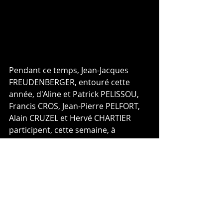
Pendant ce temps, Jean-Jacques 
FREUDENBERGER, entouré cette 
année, d'Aline et Patrick PELISSOU, 
Francis CROS, Jean-Pierre PELFORT, 
Alain CRUZEL et Hervé CHARTIER 
participent, cette semaine, à 
l'Ardéchoise, sous le soleil et une 
grosse chaleur ! (l'équipe du SVC en 
photo en pièce jointe) 