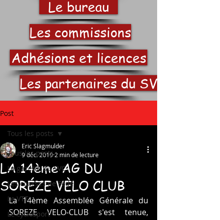
Le bureau
Les commissions
Adhésions et licences
Les partenaires du SVC
Post
Tous les posts
Eric Slagmulder
Tous les posts
9 déc. 2019
2 min de lecture
LA 14ème AG DU
La gazette du SVC
SORÉZE VÈLO CLUB
Les courses de Fédé
Le VTT
La 14ème Assemblée Générale du 
SOREZE VELO-CLUB s'est tenue, 
Le cyclosport