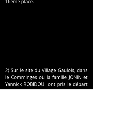
16ème place.
2) Sur le site du Village Gaulois, dans 
le Comminges où la famille JONIN et 
Yannick ROBIDOU  ont pris le départ 
d'un cyclo-cross réunissant 62 
concurrents.
Daniel JONIN monte sur la 3ème 
marche du podium en 3ème 
catégorie, son frère Elian  finit 2ème 
en 4ème catégorie,