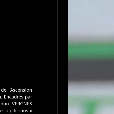
e l’Ascension 
. Encadrés par 
Simon VERGNES 
s « pitchous » 