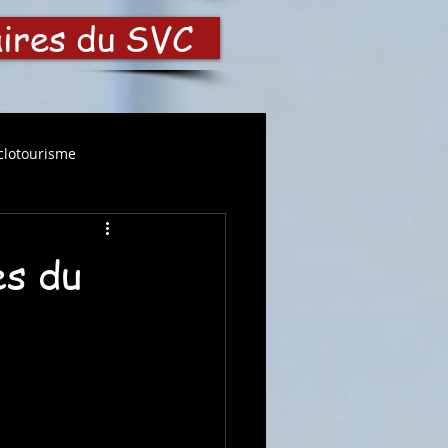
aires du SVC
clotourisme
es du