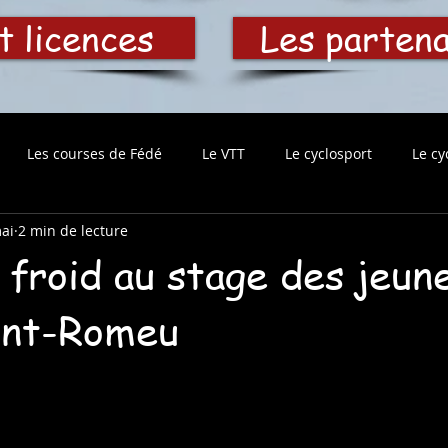
t licences
Les parten
Les courses de Fédé
Le VTT
Le cyclosport
Le cy
ai
2 min de lecture
 froid au stage des jeun
ont-Romeu