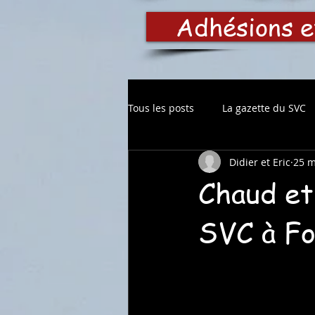
Adhésions e
Tous les posts
La gazette du SVC
Didier et Eric
25 m
Chaud et
SVC à F