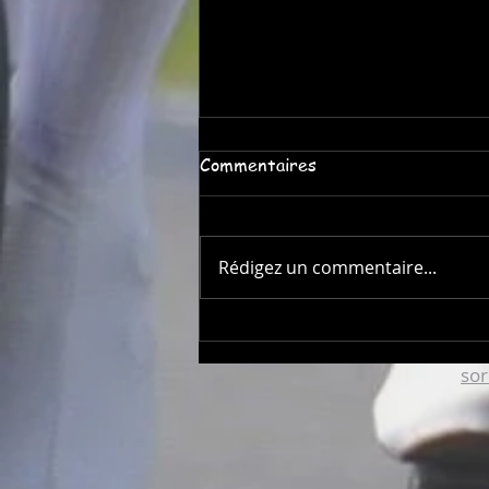
Commentaires
Rédigez un commentaire...
Le Roc Ruelles : Une course
VTT pour les fêtes de
so
Sorèze