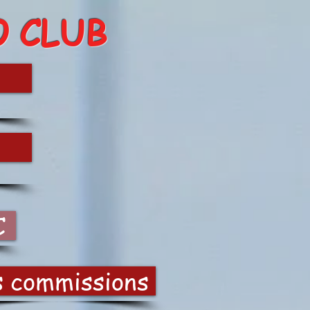
O CLUB
C
s commissions