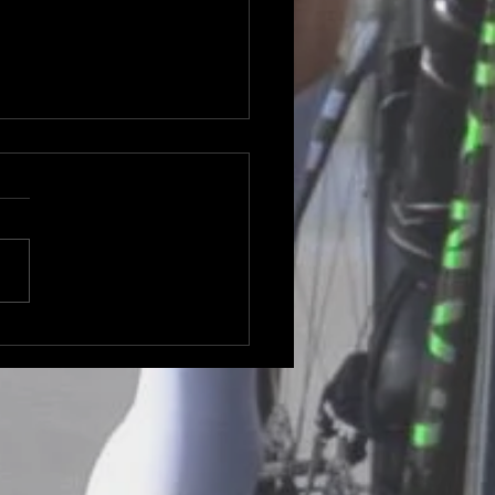
ière victoire pour
ano DERIU en 1ère
gorie