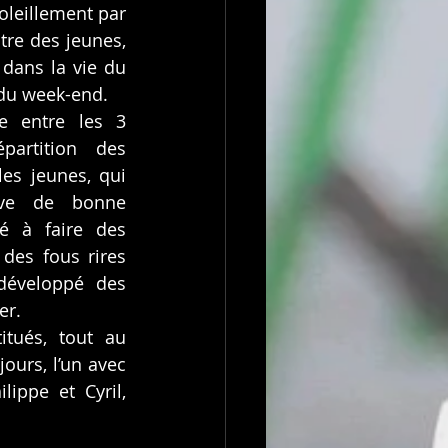
oleillement par 
re des jeunes, 
dans la vie du 
 du week-end.
e entre les 3 
artition des 
es jeunes, qui 
uve de bonne 
é à faire des 
des fous rires 
développé des 
er.
tués, tout au 
ours, l’un avec 
ppe et Cyril, 