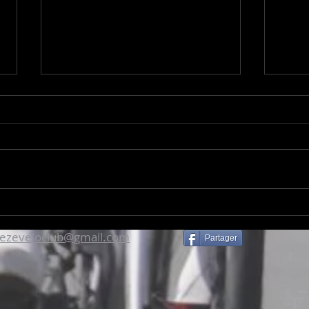
Une aventure pyrénéenne
Prem
gravée dans les souvenirs
Stef
rezeveloclub@gmail.com
Partager
d'Alain et Thierry
caté