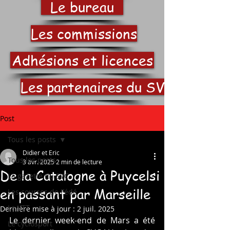
Le bureau
Les commissions
Adhésions et licences
Les partenaires du SVC
Post
Tous les posts
Didier et Eric
Tous les posts
3 avr. 2025
2 min de lecture
De la Catalogne à Puycelsi
La gazette du SVC
en passant par Marseille
Les courses de Fédé
Le VTT
Dernière mise à jour :
2 juil. 2025
Le dernier week-end de Mars a été 
Le cyclosport