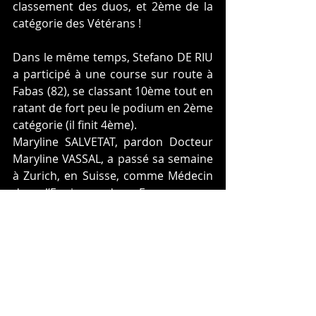
classement des duos, et 2ème de la 
catégorie des Vétérans !
Dans le même temps, Stefano DE RIU 
a participé à une course sur route à 
Fabas (82), se classant 10ème tout en 
ratant de fort peu le podium en 2ème 
catégorie (il finit 4ème).
Maryline SALVETAT, pardon Docteur 
Maryline VASSAL, a passé sa semaine 
à Zurich, en Suisse, comme Médecin 
de l’Equipe de France aux 
championnats du Monde route. Elle a 
assisté au « festival POGACAR » 
depuis la chambre d’hôpital où Julian 
ALAPHILIPPE a été conduit, après sa 
douloureuse chute en début de 
course, le privant d’une place 
d’honneur, voire d’un podium, d’un 