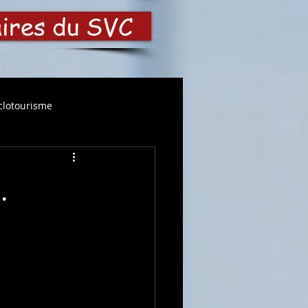
aires du SVC
clotourisme
.