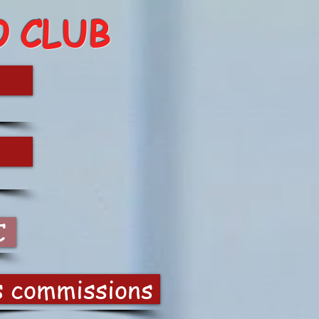
O CLUB
C
s commissions