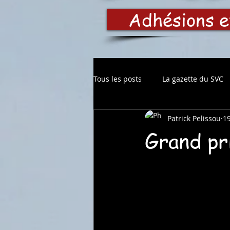
Adhésions e
Tous les posts
La gazette du SVC
Patrick Pelissou
19
Grand pri