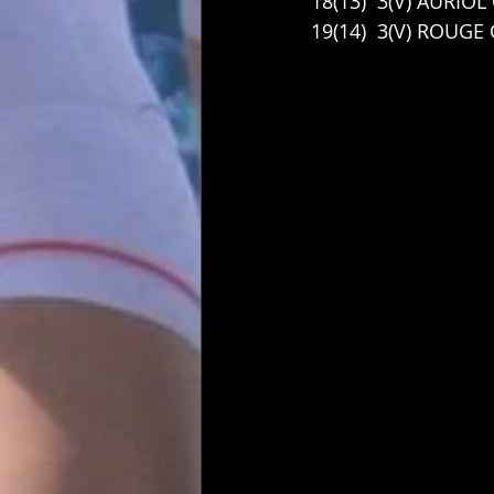
18(13)  3(V) AURIOL 
19(14)  3(V) ROUGE C