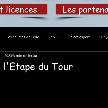
t licences
Les parten
Les courses de Fédé
Le VTT
Le cyclosport
Le cy
uil. 2023
3 min de lecture
 l'Etape du Tour