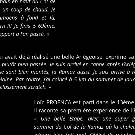
mais en haut du Col de 
 un coup de chaud. Je 
amoens à fond et là, 
rn !!! Je finis 5 69ème, 
pport à l’an passé.
 »
plutôt bien passée. Je suis arrivé en canne après l’Arié
se sont bien montés, la Ramaz aussi. Je suis arrivé à r
laine. Par contre, j’ai coincé à 5 km du sommet de Joux-
 classement scratch.
 »
Loïc PROENCA est parti dans le 13ème 
Il raconte sa première expérience de l’
« 
Une belle Etape, avec une super ge
sommet du Col de la Ramaz où la chaleur
m’aura bien fait mal. Obligé de monter 