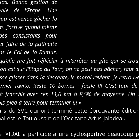
sas. Bonne gestion de 
ble de l’Etape. Une 
ou est venue gâcher la 
m. J’arrive quand même 
es consistants pour 
t faire de la patinette 
ns le Col de la Ramaz, 
qu’elle me fait réfléchir à m’arrêter au gîte qui se tro
on est sur l’Etape du Tour, on ne peut pas bâcher, faut al
isse glisser dans la descente, le moral revient. Je retrouv
rnier ravito. Reste 10 bornes : facile !!! C’est tout 
 à franchir avec ces 11,6 km à 8,5% de moyenne. Un vra
is pied à terre pour terminer !!! 
»
rs du SVC qui ont terminé cette éprouvante édition
al est le Toulousain de l’Occitane Artus Jaladeau !
l VIDAL a participé à une cyclosportive beaucoup pl