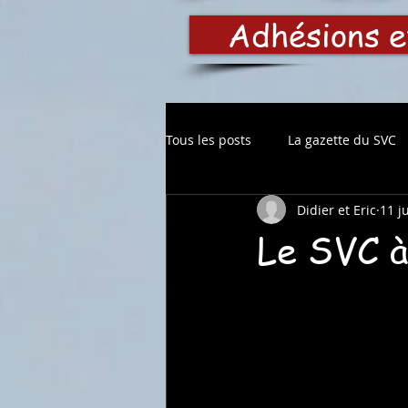
Adhésions e
Tous les posts
La gazette du SVC
Didier et Eric
11 j
Le SVC à