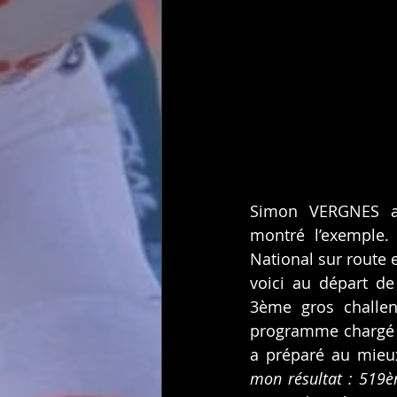
Simon VERGNES a, 
montré l’exemple. A
National sur route e
voici au départ de
3ème gros challeng
programme chargé e
a préparé au mieu
mon résultat : 519èm