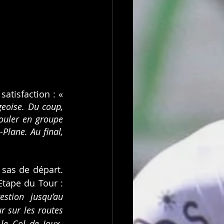
Jonathan NEGRE, qui avait déjà réalisé une belle Ariègeoise, exprime sa satisfaction : « 
geoise. Du coup, 
ouler en groupe 
Plane. Au final, 
sas de départ. 
Etape du Tour : 
stion jusqu’au 
 sur les routes 
le Col de Joux-