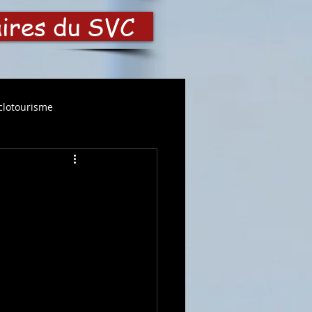
aires du SVC
clotourisme