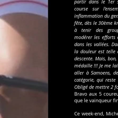
partir dans le 1er 
course sur l’ensem
inflammation du gen
fête, dès le 30ème k
à tenir des group
modérer les efforts e
dans les vallées. Da
la douleur est telle 
descente. Mais, bon, 
médaille !!! Je me la
aller à Samoens, de
catégorie, qui reste
Obligé de mettre 2 fo
Bravo aux 5 coureu
que le vainqueur fin
Ce week-end, Miche