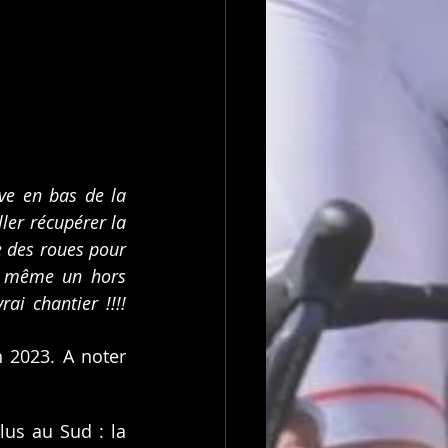
uve en bas de la 
ler récupérer la 
e des roues pour 
de même un hors 
i chantier !!!! 
 2023. A noter 
us au Sud : la 