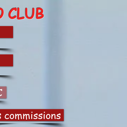
O CLUB
C
s commissions