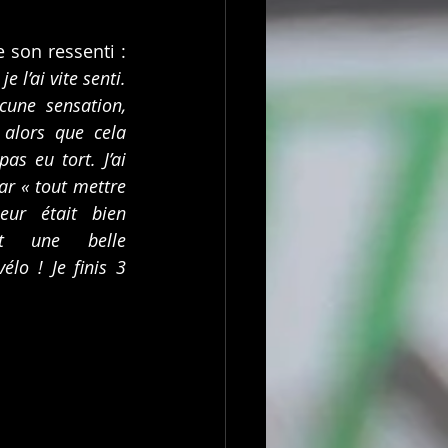
on ressenti :  
 l’ai vite senti. 
une sensation, 
alors que cela 
pas eu tort. J’ai 
ar « tout mettre 
ur était bien 
st une belle 
élo ! Je finis 3 