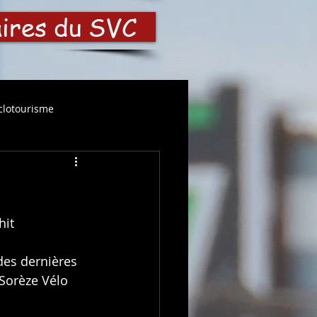
aires du SVC
clotourisme
hit 
des dernières 
 Sorèze Vélo 