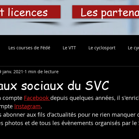
t licences
Les parten
Les courses de Fédé
Le VTT
Le cyclosport
Le cy
9 janv. 2021
1 min de lecture
aux sociaux du SVC
n compte 
Facebook 
depuis quelques années, il s'enric
mpte 
Instagram
. 
us abonner aux fils d'actualités pour ne rien manquer 
les photos et de tous les évènements organisés par le