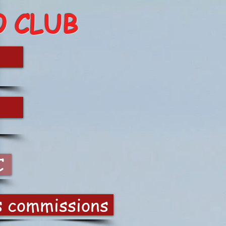
O CLUB
C
s commissions