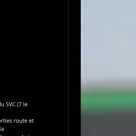
u SVC (7 le 
ties route et 
la 