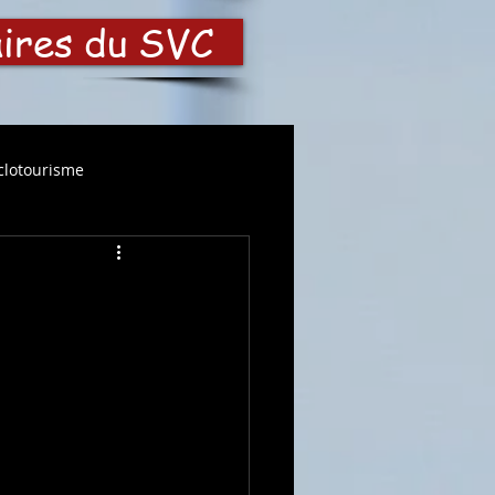
aires du SVC
clotourisme