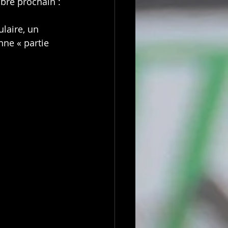
bre prochain : 
laire, un 
nne « partie 