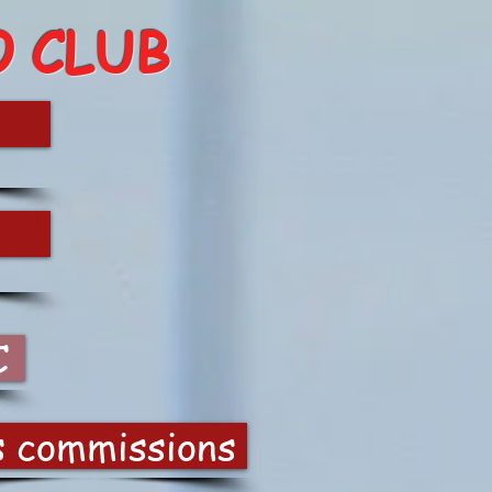
O CLUB
C
s commissions