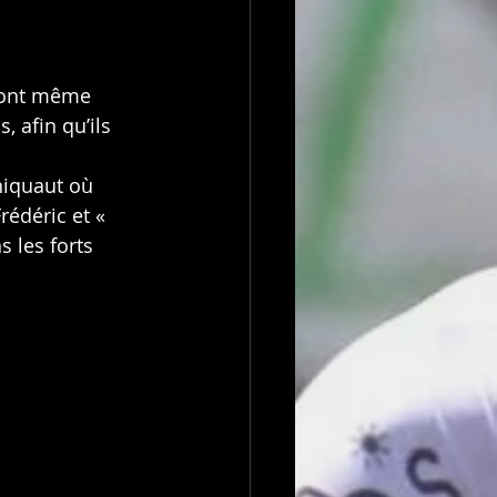
 ont même 
, afin qu’ils 
niquaut où 
rédéric et « 
s les forts 