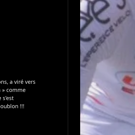
ns, a viré vers 
in » comme 
 s’est 
oublon !!!