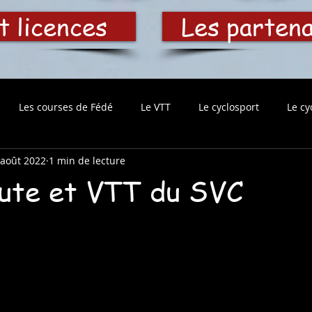
t licences
Les parten
Les courses de Fédé
Le VTT
Le cyclosport
Le cy
 août 2022
1 min de lecture
ute et VTT du SVC