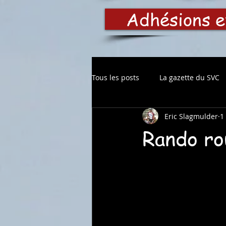
Adhésions e
Tous les posts
La gazette du SVC
Eric Slagmulder
1
Rando ro