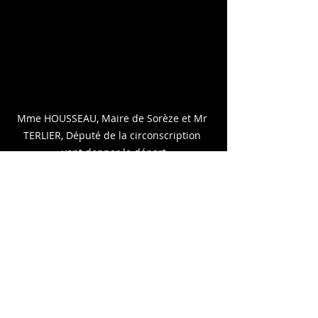
Mme HOUSSEAU, Maire de Sorèze et Mr 
TERLIER, Député de la circonscription 
vont donner le départ
Après l’arrivée, les coureurs présents 
à la cérémonie des récompenses et 
au « pot de l’amitié » organisé par le 
club à la Salle des Fêtes, ont redonné 
le sourire aux 50 bénévoles et amis 
du SVC , en exprimant toute leur 
satisfaction d’avoir participé à une 
bien belle épreuve, parfaitement 
organisée, notamment au niveau de 