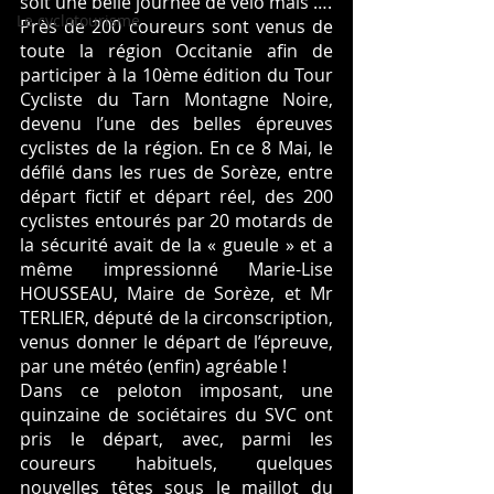
soit une belle journée de vélo mais ….
Le cyclotourisme
Près de 200 coureurs sont venus de 
toute la région Occitanie afin de 
participer à la 10ème édition du Tour 
Cycliste du Tarn Montagne Noire, 
devenu l’une des belles épreuves 
cyclistes de la région. En ce 8 Mai, le 
défilé dans les rues de Sorèze, entre 
départ fictif et départ réel, des 200 
cyclistes entourés par 20 motards de 
la sécurité avait de la « gueule » et a 
même impressionné Marie-Lise 
HOUSSEAU, Maire de Sorèze, et Mr 
TERLIER, député de la circonscription, 
venus donner le départ de l’épreuve, 
par une météo (enfin) agréable !
Dans ce peloton imposant, une 
quinzaine de sociétaires du SVC ont 
pris le départ, avec, parmi les 
coureurs habituels, quelques 
nouvelles têtes sous le maillot du 