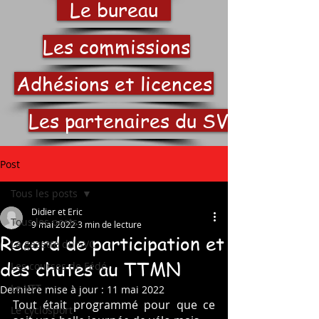
Le bureau
Les commissions
Adhésions et licences
Les partenaires du SVC
Post
Tous les posts
Didier et Eric
Tous les posts
9 mai 2022
3 min de lecture
Record de participation et
La gazette du SVC
des chutes au TTMN
Les courses de Fédé
Le VTT
Dernière mise à jour :
11 mai 2022
Tout était programmé pour que ce 
Le cyclosport