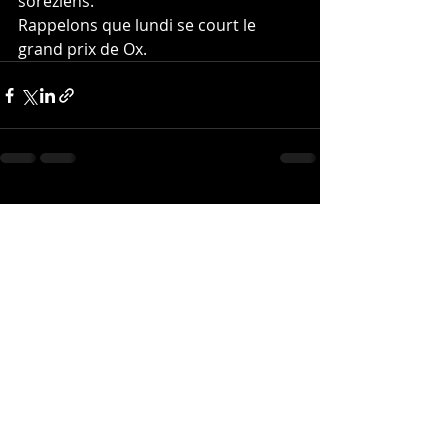
soréziens.
Rappelons que lundi se court le 
grand prix de Ox.
Posts récents
Voir tout