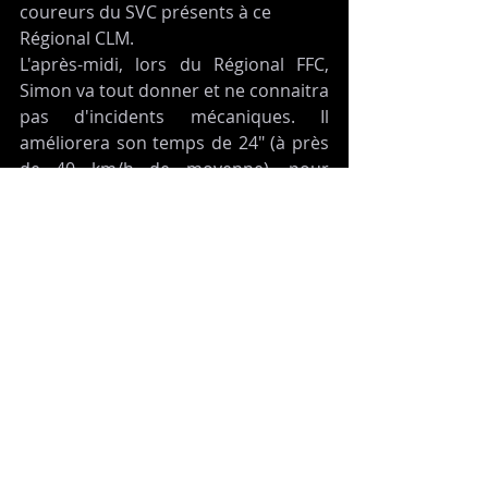
coureurs du SVC présents à ce 
Régional CLM.
L'après-midi, lors du Régional FFC, 
Simon va tout donner et ne connaitra 
pas d'incidents mécaniques. Il 
améliorera son temps de 24" (à près 
de 40 km/h de moyenne), pour 
terminer à 3'58" du Mazamétain 
Romain CAMPISTROUS, champion de 
France Masters de la spécialité et 
nouveau champion d'Occitanie CLM.
Simon, 9ème sénior, prendra (à sa 
surprise) la 3ème place des 3ème 
catégories...oubliant de monter sur le 
podium...au grand dam de l'arbitre 
du jour, un certain Antoine DE ZERBI, 
reconverti avec succès dans 
l'arbitrage !