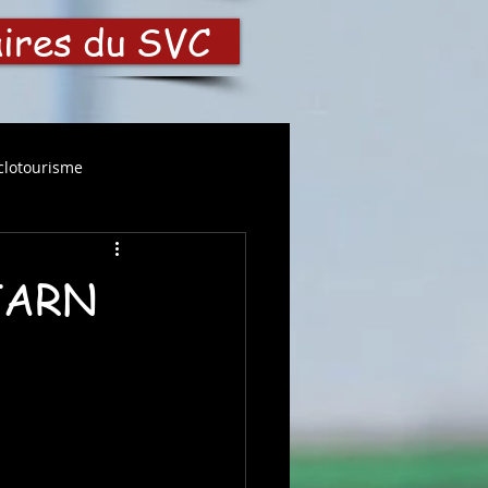
aires du SVC
clotourisme
TARN