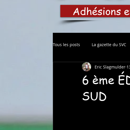
Adhésions e
Tous les posts
La gazette du SVC
Eric Slagmulder
1
6 ème 
SUD