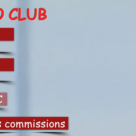
O CLUB
C
s commissions