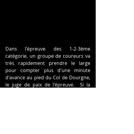
Dans l'épreuve des 1-2-3ème 
catégorie, un groupe de coureurs va 
très rapidement prendre le large 
pour compter plus d'une minute 
d'avance au pied du Col de Dourgne, 
le juge de paix de l'épreuve.  Si la 
plupart des membres de l'échappée 
sont repris par le peloton s'étirant 
rapidement pour devenir une 
multitude de grappes de coureurs 
rougis par l'effort, Damien 
ECHEVARIA, licencié à Empalot - 