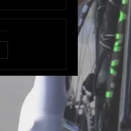
aventure pyrénéenne
ée dans les souvenirs
ain et Thierry