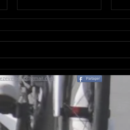
Clément est devenu Vice-
Une 
Champion de France Espoir
grav
rezeveloclub@gmail.com
Partager
du chrono, Guillaume
d'Al
médaille de bronze en
Vétérans