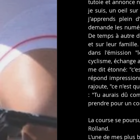
tutoie et annonce n
je suis, un oeil s
j'apprends plein 
demande les numéros
De temps à autre de
et sur leur famille
dans l'émission "
cyclisme, échange a
me dit étonné: "c'es
répond impressionn
rajoute, "ce n'est q
: "Tu aurais dû com
prendre pour un c
La course se poursui
Rolland.
L'une de mes plus b