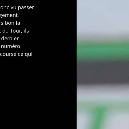
 donc vu passer 
rgement, 
s bon la 
 du Tour, ils 
 dernier 
e numéro 
course ce qui 