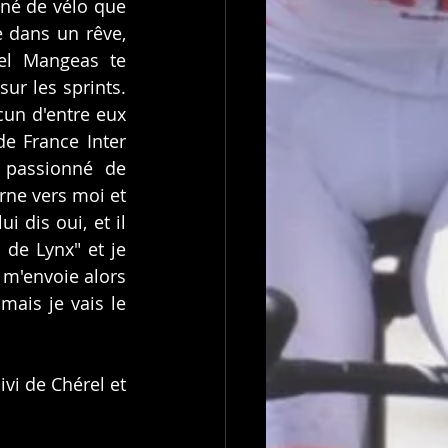
né de vélo que 
 dans un rêve, 
el Mangeas te 
r les sprints. 
un d'entre eux 
e France Inter 
 passionné de 
ne vers moi et 
 dis oui, et il 
de Lynx" et je 
 m'envoie alors 
mais je vais le 
vi de Chérel et 