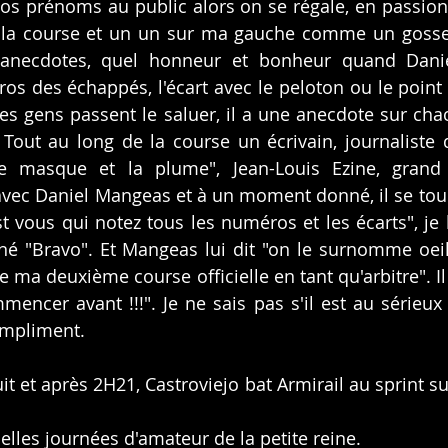
os prénoms au public alors on se régale, en passion
ur la course et un un sur ma gauche comme un gosse
d'anecdotes, quel honneur et bonheur quand Dani
 des échappés, l'écart avec le peloton ou le point su
s gens passent le saluer, il a une anecdote sur chac
. Tout au long de la course un écrivain, journaliste d
le masque et la plume", Jean-Louis Ezine, grand
vec Daniel Mangeas et à un moment donné, il se tour
t vous qui notez tous les numéros et les écarts", je lui
é "Bravo". Et Mangeas lui dit "on le surnomme oeil 
ue ma deuxième course officielle en tant qu'arbitre". Il
mencer avant !!!". Je ne sais pas s'il est au sérieux 
ompliment.
t et après 2H21, Castroviejo bat Armirail au sprint sui
elles journées d'amateur de la petite reine.