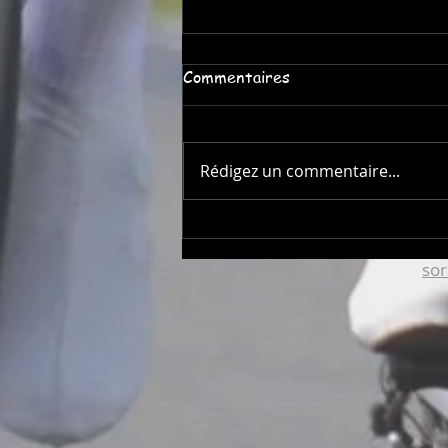
Commentaires
Rédigez un commentaire...
Le Roc Ruelles : Une course
VTT pour les fêtes de
so
Sorèze