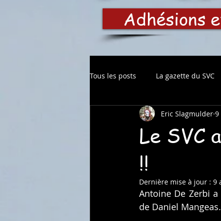
Adhésions e
Tous les posts
La gazette du SVC
Eric Slagmulder
9
Le SVC a
!!
Dernière mise à jour :
9 
Antoine De Zerbi a 
de Daniel Mangeas. I