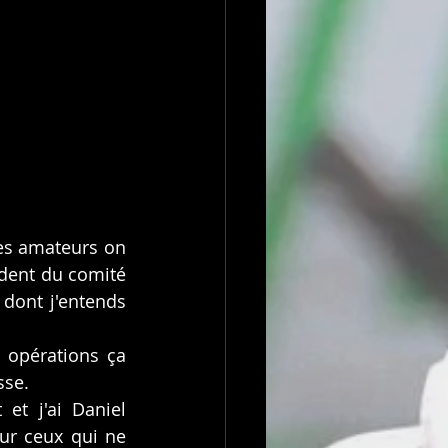
es amateurs on 
ident du comité 
dont j'entends 
 opérations ça 
sse.
t j'ai Daniel 
r ceux qui ne 