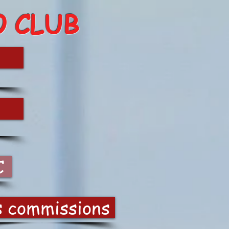
O CLUB
C
s commissions