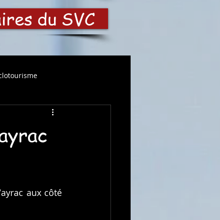
aires du SVC
clotourisme
Vayrac
ayrac aux côté 