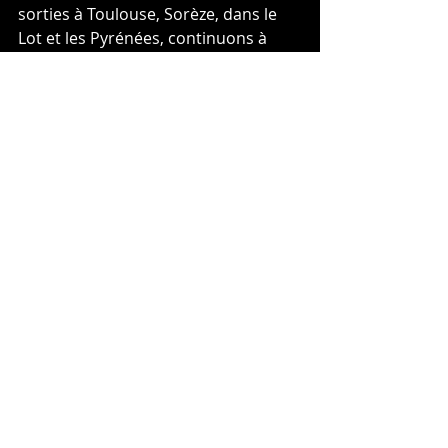
sorties à Toulouse, Sorèze, dans le 
Lot et les Pyrénées, continuons à 
parcourir les Pyrénées, Andorranes 
cette fois. Renaud ANTUNES avait 
pour objectif majeur, cette année, de 
participer à « la Purito », 
cyclosportive Andorrane, réputée 
pour être l’une des plus dures au 
monde et portant le surnom de l’ex 
vedette du cyclisme espagnol des 
années 2010 : Joaquim RODRIGUEZ. 
L’ex vainqueur de la Ronde Castraise, 
a effectué, ce dimanche, la distance 
de 115 km pour un dénivelé positif 
de 4800 mètres et 6 cols à gravir : la 
Rabassa, Galina, Cormela, Beixalis, 
Ordino et El Cortals d’Encamp. 
Renaud a exprimé que : « 
c’était la 
chose la plus dure que j’ai fait en vélo, 