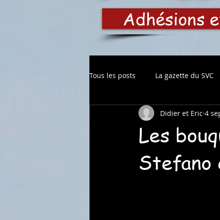
Adhésions e
Tous les posts
La gazette du SVC
Didier et Eric
4 se
Les bouq
Stefano 