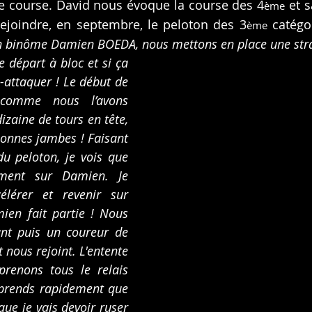
e course. David nous évoque la course des 4
 et s
ème
rejoindre, en septembre, le peloton des 3
 catégo
ème
n binôme Damien BOEDA, nous mettons en place une stra
le départ à bloc et si ça 
e-attaquer ! Le début de 
comme nous l’avons 
zaine de tours en tête, 
onnes jambes ! Faisant 
du peloton, je vois que 
ement sur Damien. Je 
élérer et revenir sur 
ien fait partie ! Nous 
ant puis un coureur de 
 nous rejoint. L'entente 
renons tous le relais 
mprends rapidement que 
que je vais devoir ruser 