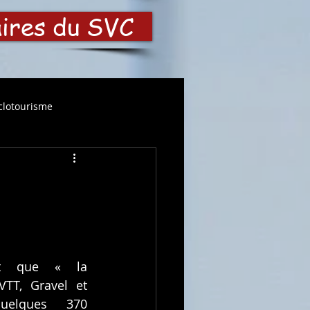
aires du SVC
clotourisme
t que « la 
TT, Gravel et 
quelques 370 