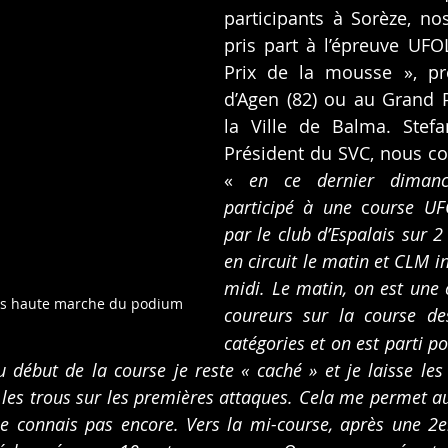
participants à Sorèze, nos
pris part à l’épreuve UFO
Prix de la mousse », pr
d’Agen (82) ou au Grand Pr
la Ville de Balma. Stefa
Président du SVC, nous con
« 
en ce dernier dimanche
participé à une
 c
ourse UFO
par le club d’Espalais sur 2
en circuit le matin et CLM in
midi. Le matin, on est une 
lus haute marche du podium
coureurs sur la course de
catégories et on est parti po
 début de la course je reste « caché » et je laisse les 
les trous sur les premières attaques. Cela me permet aus
e connais pas encore. Vers la mi-course, après une 2em