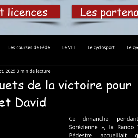
t licences
Les parten
Les courses de Fédé
Le VTT
Le cyclosport
Le cy
pt. 2025
3 min de lecture
uets de la victoire pour
et David
Ce dimanche, pendan
Sorèzienne », la Rando V
Pédestre accueillait 