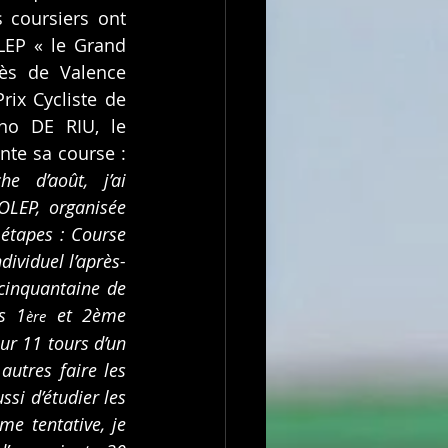
 coursiers ont 
LEP « le Grand 
ès de Valence 
ix Cycliste de 
no DE RIU, le 
te sa course : 
 d’août, j’ai 
LEP, organisée 
 étapes : Course 
dividuel l’après-
cinquantaine de 
s 1
 et 2ème 
ère
ur 11 tours d’un 
autres faire les 
si d’étudier les 
e tentative, je 