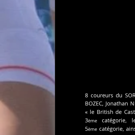
8 coureurs du SOR
BOZEC, Jonathan NE
« le British de Ca
3
 catégorie, 
ème
5
 catégorie, ai
ème