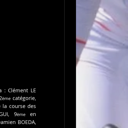
 : Clément LE 
2
 catégorie, 
ème
 la course des 
GUI, 9
 en 
ème
Damien BOEDA, 