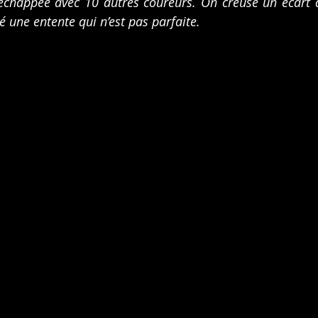
échappée avec 10 autres coureurs. On creuse un écart d
é une entente qui n’est pas parfaite.