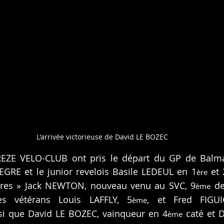
L'arrivée victorieuse de David LE BOZEC
EZE VELO-CLUB ont pris le départ du GP de Balma
GRE et le junior revelois Basile LEDEUL en 1
 et 
ère
stres » Jack NEWTON, nouveau venu au SVC, 9
 de
ème
les vétérans Louis LAFFLY, 5
, et Fred FIGUI
ème
nsi que David LE BOZEC, vainqueur en 4
 caté et 
ème