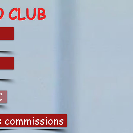
O CLUB
C
s commissions