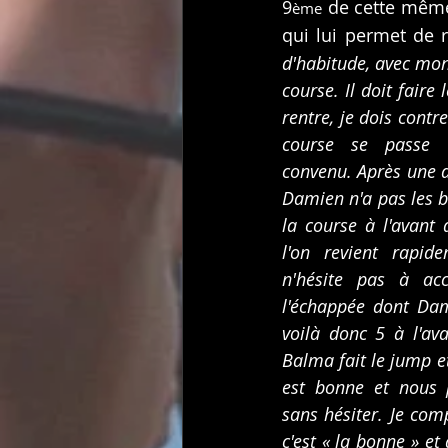
9
 de cette mêm
ème
qui lui permet de 
d'habitude, avec mo
course. Il doit faire 
rentre, je dois contr
course se passe 
convenu. Après une di
Damien n'a pas les b
la course à l'avant 
l'on revient rapid
n'hésite pas à acc
l'échappée dont Dam
voilà donc 5 à l'av
Balma fait le jump et
est bonne et nous p
sans hésiter. Je co
c'est « la bonne » et 